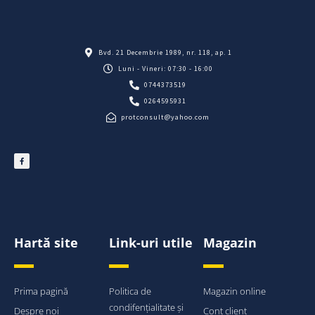
Bvd. 21 Decembrie 1989, nr. 118, ap. 1
Luni - Vineri: 07:30 - 16:00
0744373519
0264595931
protconsult@yahoo.com
Hartă site
Link-uri utile
Magazin
Prima pagină
Politica de
Magazin online
condifențialitate și
Despre noi
Cont client