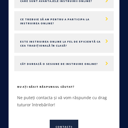
CARE SUNT AVANTAJELE INSTRUIRII ONLINE?
CE TREBUIE SĂ AM PENTRU A PARTICIPA LA
INSTRUIREA ONLINE?
ESTE INSTRUIREA ONLINE LA FEL DE EFICIENTĂ CA
CEA TRADIȚIONALĂ ÎN CLASĂ?
CÂT DUREAZĂ O SESIUNE DE INSTRUIRE ONLINE?
NU AȚI GĂSIT RĂSPUNSUL CĂUTAT?
Ne puteți contacta și vă vom răspunde cu drag
tuturor întrebărilor!
CONTACT