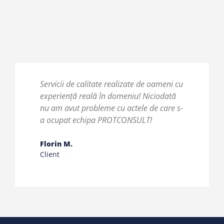
Servicii de calitate realizate de oameni cu
Eficie
experiență reală în domeniu! Niciodată
cuvin
nu am avut probleme cu actele de care s-
Protc
a ocupat echipa PROTCONSULT!
până 
mi-a 
Florin M.
Client
Danie
Client