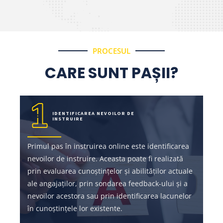
PROCESUL
CARE SUNT PAȘII?
IDENTIFICAREA NEVOILOR DE
INSTRUIRE
Primul pas în instruirea online este identificarea
nevoilor de instruire. Aceasta poate fi realizată
prin evaluarea cunoștințelor și abilităților actuale
ale angajaților, prin sondarea feedback-ului și a
nevoilor acestora sau prin identificarea lacunelor
în cunoștințele lor existente.