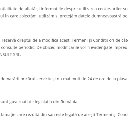
nțialitate detaliată și informațiile despre utilizarea cookie-urilor 
ul în care colectăm, utilizăm și protejăm datele dumneavoastră pe
zervă dreptul de a modifica acești Termeni și Condiții ori de câte 
le consulte periodic. De obicei, modificările vor fi evidențiate împre
ONSULT SRL.
a demarării oricărui serviciu și nu mai mult de 24 de ore de la plas
 sunt guvernați de legislația din România.
lamație care rezultă din sau este legată de acești Termeni și Condiț