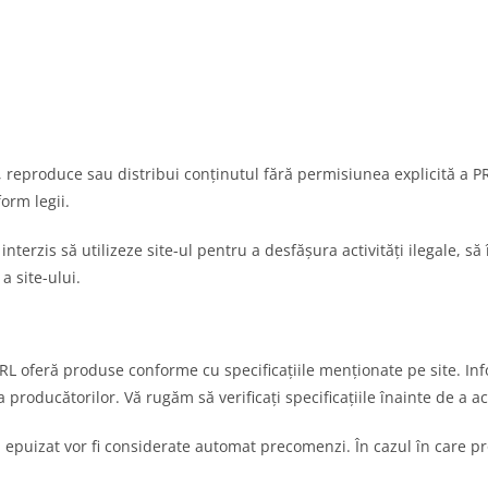
ia, reproduce sau distribui conținutul fără permisiunea explicită a
form legii.
e interzis să utilizeze site-ul pentru a desfășura activități ilegale, 
a site-ului.
oferă produse conforme cu specificațiile menționate pe site. Infor
 producătorilor. Vă rugăm să verificați specificațiile înainte de a a
 epuizat vor fi considerate automat precomenzi. În cazul în care pro