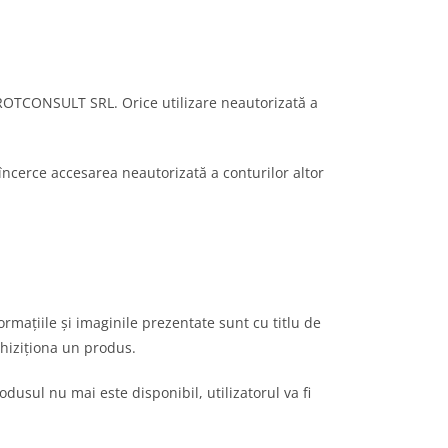
 PROTCONSULT SRL. Orice utilizare neautorizată a
să încerce accesarea neautorizată a conturilor altor
mațiile și imaginile prezentate sunt cu titlu de
chiziționa un produs.
dusul nu mai este disponibil, utilizatorul va fi