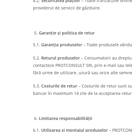
4.2.
Securitatea plăților
– Toate tranzacțiile online
providerul de servicii de găzduire.
Garanție și politica de retur
5.1.
Garanția produselor
– Toate produsele vândut
5.2.
Returul produselor
– Consumatorii au dreptul 
contacteze PROTCONSULT SRL prin e-mail sau telefon
fără urme de utilizare, uzură sau orice alte semn
5.3.
Costurile de retur
– Costurile de retur sunt s
bancar în maximum 14 zile de la acceptarea retur
Limitarea responsabilității
6.1.
Utilizarea și montajul produselor
– PROTCONSU