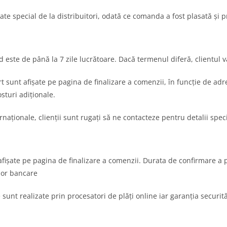
 special de la distribuitori, odată ce comanda a fost plasată și p
este de până la 7 zile lucrătoare. Dacă termenul diferă, clientul v
t sunt afișate pe pagina de finalizare a comenzii, în funcție de adre
sturi adiționale.
ernaționale, clienții sunt rugați să ne contacteze pentru detalii speci
fișate pe pagina de finalizare a comenzii. Durata de confirmare a plăț
lor bancare
 sunt realizate prin procesatori de plăți online iar garanția securit