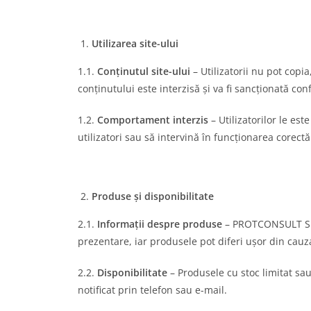
Utilizarea site-ului
1.1.
Conținutul site-ului
– Utilizatorii nu pot cop
conținutului este interzisă și va fi sancționată con
1.2.
Comportament interzis
– Utilizatorilor le est
utilizatori sau să intervină în funcționarea corectă 
Produse și disponibilitate
2.1.
Informații despre produse
– PROTCONSULT SRL 
prezentare, iar produsele pot diferi ușor din cauza
2.2.
Disponibilitate
– Produsele cu stoc limitat sau
notificat prin telefon sau e-mail.