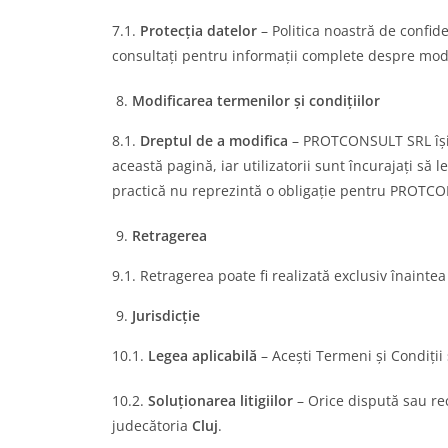
7.1.
Protecția datelor
– Politica noastră de confide
consultați pentru informații complete despre mod
Modificarea termenilor și condițiilor
8.1.
Dreptul de a modifica
– PROTCONSULT SRL își re
această pagină, iar utilizatorii sunt încurajați să 
practică nu reprezintă o obligație pentru PROTC
Retragerea
9.1. Retragerea poate fi realizată exclusiv înainte
Jurisdicție
10.1.
Legea aplicabilă
– Acești Termeni și Condiții
10.2.
Soluționarea litigiilor
– Orice dispută sau rec
judecătoria
Cluj
.