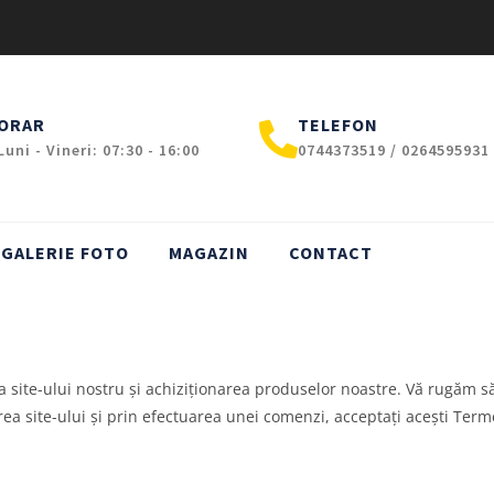
ORAR
TELEFON
Luni - Vineri: 07:30 - 16:00
0744373519 / 0264595931
GALERIE FOTO
MAGAZIN
CONTACT
a site-ului nostru și achiziționarea produselor noastre. Vă rugăm să
area site-ului și prin efectuarea unei comenzi, acceptați acești Terme