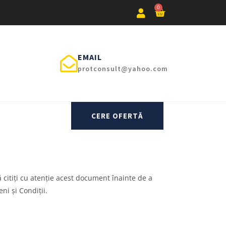
0
EMAIL
protconsult@yahoo.com
CERE OFERTĂ
 citiți cu atenție acest document înainte de a
ni și Condiții.