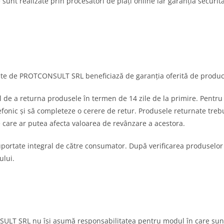
 sunt realizate prin procesatori de plăți online iar garanția securit
e de PROTCONSULT SRL beneficiază de garanția oferită de producăto
de a returna produsele în termen de 14 zile de la primire. Pentru 
ic și să completeze o cerere de retur. Produsele returnate trebuie 
e care ar putea afecta valoarea de revânzare a acestora.
uportate integral de către consumator. După verificarea produselor
ului.
LT SRL nu își asumă responsabilitatea pentru modul în care sunt 