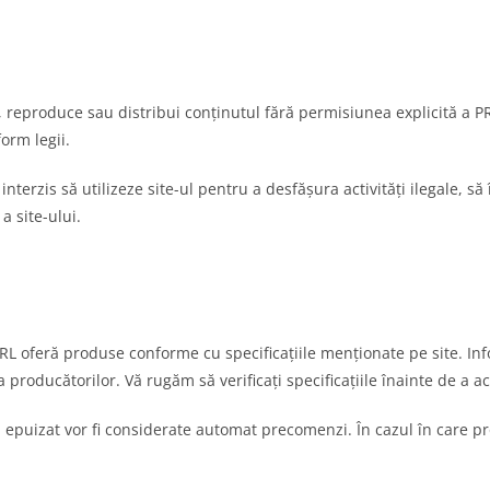
ia, reproduce sau distribui conținutul fără permisiunea explicită a
form legii.
e interzis să utilizeze site-ul pentru a desfășura activități ilegale, 
a site-ului.
oferă produse conforme cu specificațiile menționate pe site. Infor
 producătorilor. Vă rugăm să verificați specificațiile înainte de a a
 epuizat vor fi considerate automat precomenzi. În cazul în care pro