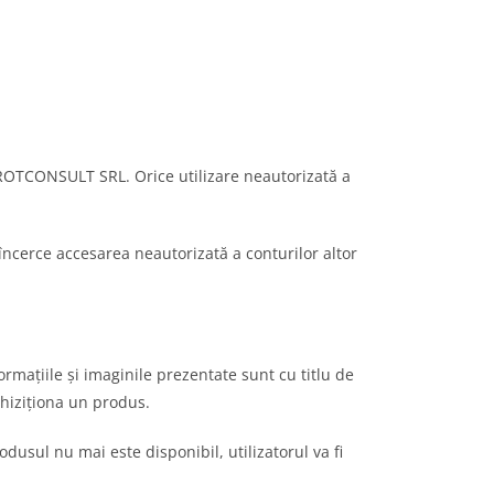
 PROTCONSULT SRL. Orice utilizare neautorizată a
să încerce accesarea neautorizată a conturilor altor
mațiile și imaginile prezentate sunt cu titlu de
chiziționa un produs.
dusul nu mai este disponibil, utilizatorul va fi