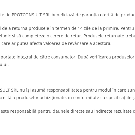
e de PROTCONSULT SRL beneficiază de garanția oferită de producăto
de a returna produsele în termen de 14 zile de la primire. Pentru 
ic și să completeze o cerere de retur. Produsele returnate trebuie 
e care ar putea afecta valoarea de revânzare a acestora.
uportate integral de către consumator. După verificarea produselor
ului.
LT SRL nu își asumă responsabilitatea pentru modul în care sunt 
orectă a produselor achiziționate, în conformitate cu specificațiile ș
e responsabilă pentru daunele directe sau indirecte rezultate din