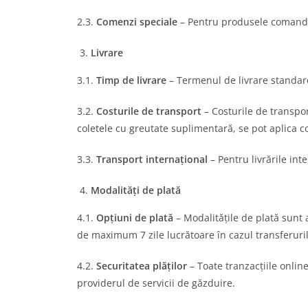
2.3.
Comenzi speciale
– Pentru produsele comandate
Livrare
3.1.
Timp de livrare
– Termenul de livrare standard 
3.2.
Costurile de transport
– Costurile de transpor
coletele cu greutate suplimentară, se pot aplica co
3.3.
Transport internațional
– Pentru livrările int
Modalități de plată
4.1.
Opțiuni de plată
– Modalitățile de plată sunt a
de maximum 7 zile lucrătoare în cazul transferuri
4.2.
Securitatea plăților
– Toate tranzacțiile online
providerul de servicii de găzduire.