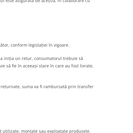
ății este asigurată de aceștia, în colaborare cu
r, conform legislației în vigoare.
a iniția un retur, consumatorul trebuie să
să fie în aceeași stare în care au fost livrate,
 returnate, suma va fi rambursată prin transfer
utilizate, montate sau exploatate produsele.