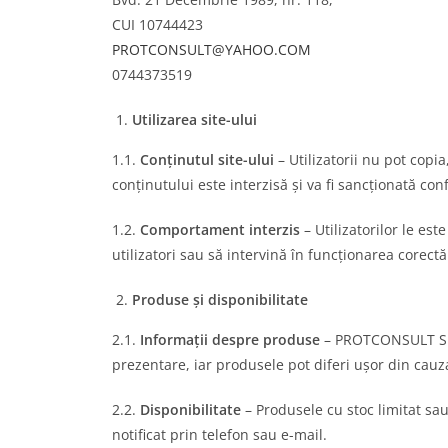
CUI 10744423
PROTCONSULT@YAHOO.COM
0744373519
Utilizarea site-ului
1.1.
Conținutul site-ului
– Utilizatorii nu pot cop
conținutului este interzisă și va fi sancționată con
1.2.
Comportament interzis
– Utilizatorilor le est
utilizatori sau să intervină în funcționarea corectă 
Produse și disponibilitate
2.1.
Informații despre produse
– PROTCONSULT SRL 
prezentare, iar produsele pot diferi ușor din cauza
2.2.
Disponibilitate
– Produsele cu stoc limitat sau
notificat prin telefon sau e-mail.