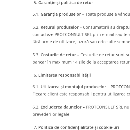
Garanție și politica de retur
5.1.
Garanția produselor
– Toate produsele vândut
5.2.
Returul produselor
– Consumatorii au dreptul 
contacteze PROTCONSULT SRL prin e-mail sau telefon
fără urme de utilizare, uzură sau orice alte semn
5.3.
Costurile de retur
– Costurile de retur sunt s
bancar în maximum 14 zile de la acceptarea retur
Limitarea responsabilității
6.1.
Utilizarea și montajul produselor
– PROTCONSU
Fiecare client este responsabil pentru utilizarea c
6.2.
Excluderea daunelor
– PROTCONSULT SRL nu est
prevederilor legale.
Politica de confidențialitate și cookie-uri