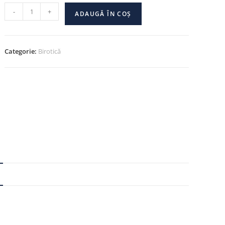
-
+
ADAUGĂ ÎN COȘ
Categorie:
Birotică