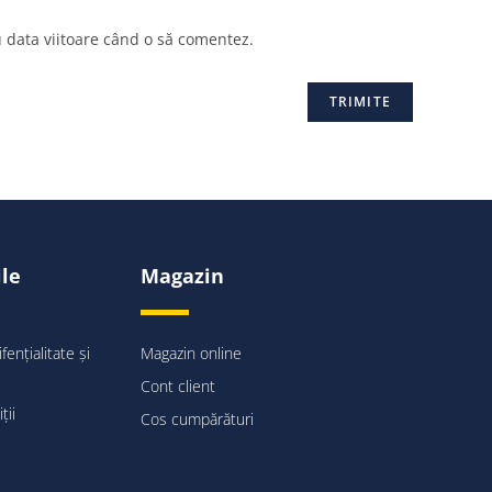
u data viitoare când o să comentez.
ile
Magazin
fențialitate și
Magazin online
Cont client
ții
Cos cumpărături