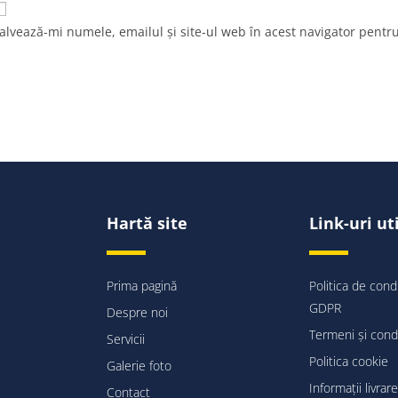
alvează-mi numele, emailul și site-ul web în acest navigator pentr
Hartă site
Link-uri ut
Prima pagină
Politica de condi
GDPR
Despre noi
Termeni și condi
Servicii
Politica cookie
Galerie foto
Informații livrare
Contact