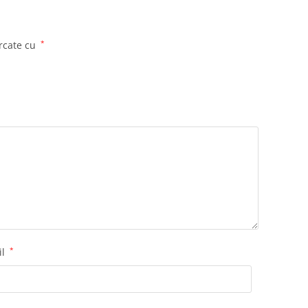
rcate cu
*
il
*